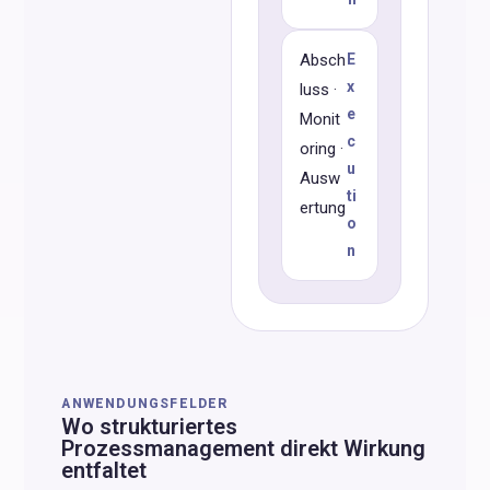
Absch
E
x
luss ·
e
Monit
c
oring ·
u
Ausw
ti
ertung
o
n
ANWENDUNGSFELDER
Wo strukturiertes
Prozessmanagement direkt Wirkung
entfaltet