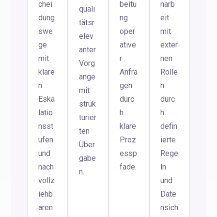
chei
beitu
narb
quali
dung
ng
eit
tätsr
swe
oper
mit
elev
ge
ative
exter
anter
mit
r
nen
Vorg
klare
Anfra
Rolle
änge
n
gen
n
mit
Eska
durc
durc
struk
latio
h
h
turier
nsst
klare
defin
ten
ufen
Proz
ierte
Über
und
essp
Rege
gabe
nach
fade.
ln
n.
vollz
und
iehb
Date
aren
nsich