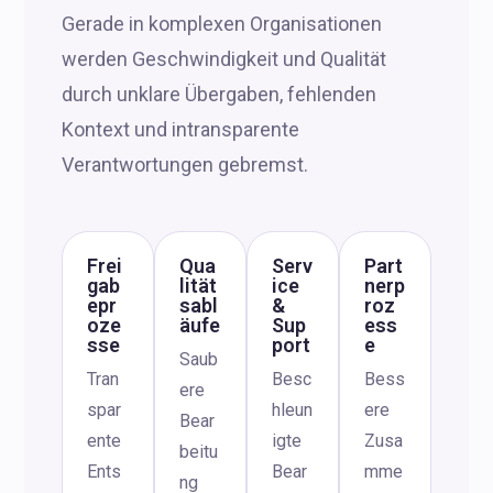
Gerade in komplexen Organisationen
werden Geschwindigkeit und Qualität
durch unklare Übergaben, fehlenden
Kontext und intransparente
Verantwortungen gebremst.
Frei
Qua
Serv
Part
gab
lität
ice
nerp
epr
sabl
&
roz
oze
äufe
Sup
ess
sse
port
e
Saub
Tran
Besc
Bess
ere
spar
hleun
ere
Bear
ente
igte
Zusa
beitu
Ents
Bear
mme
ng