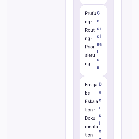
Prüfu
C
o
ng ·
or
Routi
di
ng ·
na
Priori
ti
sieru
o
ng
n
Freiga
D
e
be ·
c
Eskala
i
tion ·
s
Doku
i
menta
o
tion
n