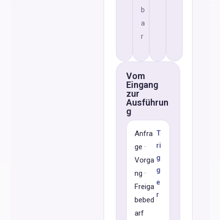
b
a
r
Vom
Eingang
zur
Ausführun
g
Anfra
T
ri
ge ·
g
Vorga
g
ng ·
e
Freiga
r
bebed
arf