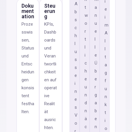
i
A
Doku
Steu
t
a
e
ment
erun
b
w
n
ation
g
i
s
o
u
Proze
KPIs,
m
c
r
e
sswis
Dashb
A
h
t
l
sen,
oards
l
l
l
l
Status
und
l
u
i
e
und
Veran
t
s
c
Ü
Entsc
twortli
a
s
h
b
heidun
chkeit
g
e
e
e
gen
en auf
f
i
u
r
konsis
operat
u
n
n
g
tent
ive
n
e
d
a
festha
Realit
k
s
n
b
lten.
ät
t
V
ä
e
ausric
i
o
c
n
hten.
o
r