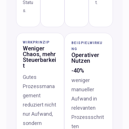
Statu
t.
s.
WIRKPRINZIP
BEISPIELWIRKU
Weniger
NG
Chaos, mehr
Operativer
Steuerbarkei
Nutzen
t
-40%
Gutes
weniger
Prozessmana
manueller
gement
Aufwand in
reduziert nicht
relevanten
nur Aufwand,
Prozessschrit
sondern
ten